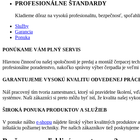
PROFESIONÁLNE ŠTANDARDY
Kladieme dôraz na vysokú profesionalitu, bezpečnosť, spoľahl
Služby
Garancia
Ponuka
PONÚKAME VÁM PLNÝ SERVIS
Hlavnou činnosťou našej spoločnosti je predaj a montáž čerpacej te
profesionálne poradenstvo, nakoľko správny výber čerpadla je veľmi 
GARANTUJEME VYSOKÚ KVALITU ODVEDENEJ PRÁC
Náš pracovný tím tvoria zamestnanci, ktorý sú pravidelne školení, vď
systémov. Naši zákazníci si preto môžu byť istí, že kvalita našej vyko
ŠIROKÁ PONUKA PRODUKTOV A SLUŽIEB
V ponuke nášho
e-shopu
nájdete široký výber kvalitných produktov 
inštaláciu požiarnej techniky. Pre našich zákazníkov tiež poskytujeme