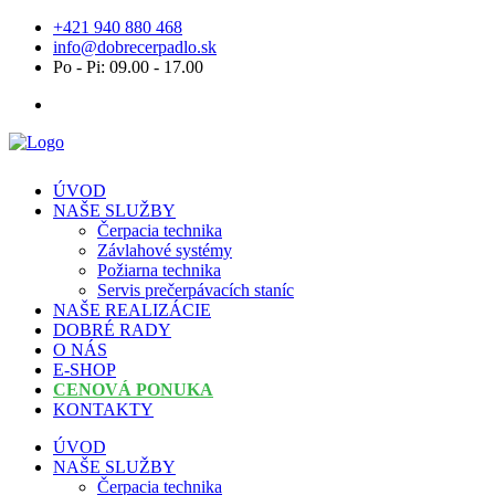
+421 940 880 468
info@dobrecerpadlo.sk
Po - Pi: 09.00 - 17.00
ÚVOD
NAŠE SLUŽBY
Čerpacia technika
Závlahové systémy
Požiarna technika
Servis prečerpávacích staníc
NAŠE REALIZÁCIE
DOBRÉ RADY
O NÁS
E-SHOP
CENOVÁ PONUKA
KONTAKTY
ÚVOD
NAŠE SLUŽBY
Čerpacia technika