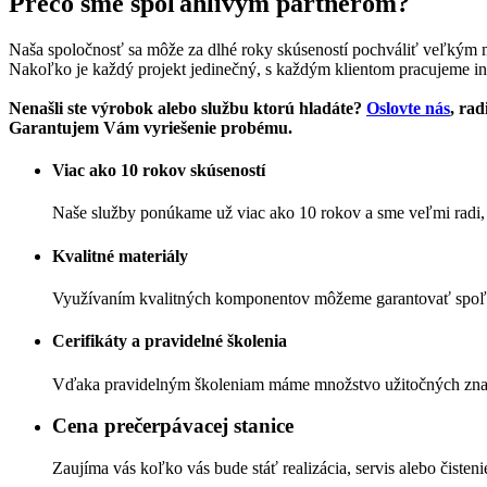
Prečo sme spoľahlivým partnerom?
Naša spoločnosť sa môže za dlhé roky skúseností pochváliť veľkým
Nakoľko je každý projekt jedinečný, s každým klientom pracujeme in
Nenašli ste výrobok alebo službu ktorú hladáte?
Oslovte nás
, ra
Garantujem Vám vyriešenie probému.
Viac ako 10 rokov skúseností
Naše služby ponúkame už viac ako 10 rokov a sme veľmi radi,
Kvalitné materiály
Využívaním kvalitných komponentov môžeme garantovať spoľahl
Cerifikáty a pravidelné školenia
Vďaka pravidelným školeniam máme množstvo užitočných znalo
Cena prečerpávacej stanice
Zaujíma vás koľko vás bude stáť realizácia, servis alebo čisteni