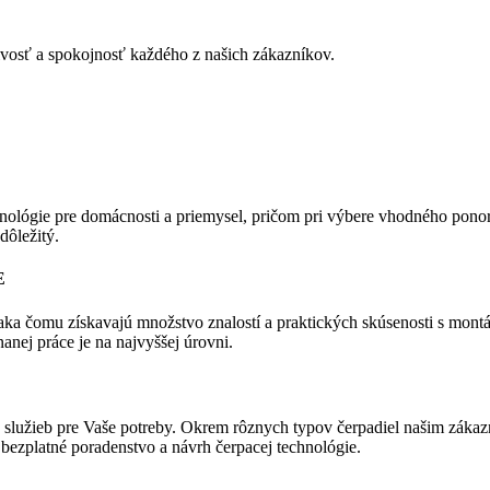
ivosť a spokojnosť každého z našich zákazníkov.
chnológie pre domácnosti a priemysel, pričom pri výbere vhodného pon
dôležitý.
E
aka čomu získavajú množstvo znalostí a praktických skúsenosti s montá
nanej práce je na najvyššej úrovni.
a služieb pre Vaše potreby. Okrem rôznych typov čerpadiel našim záka
 bezplatné poradenstvo a návrh čerpacej technológie.