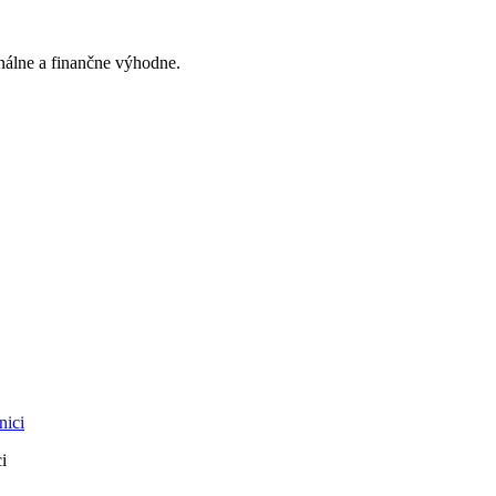
onálne a finančne výhodne.
i