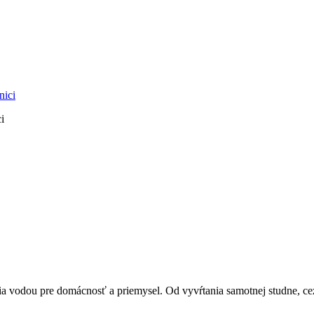
i
vodou pre domácnosť a priemysel. Od vyvŕtania samotnej studne, cez 