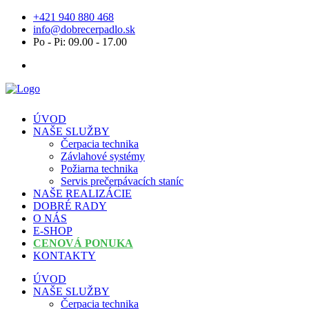
+421 940 880 468
info@dobrecerpadlo.sk
Po - Pi: 09.00 - 17.00
ÚVOD
NAŠE SLUŽBY
Čerpacia technika
Závlahové systémy
Požiarna technika
Servis prečerpávacích staníc
NAŠE REALIZÁCIE
DOBRÉ RADY
O NÁS
E-SHOP
CENOVÁ PONUKA
KONTAKTY
ÚVOD
NAŠE SLUŽBY
Čerpacia technika