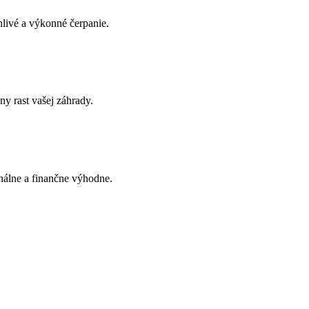
hlivé a výkonné čerpanie.
y rast vašej záhrady.
onálne a finančne výhodne.