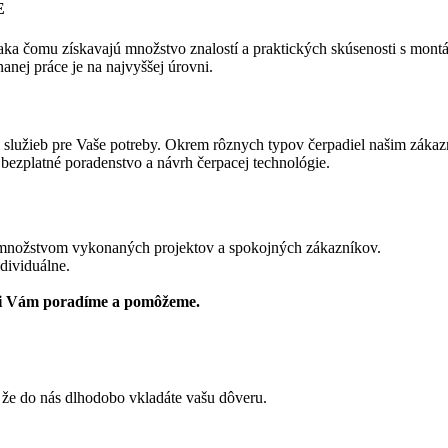
E
aka čomu získavajú množstvo znalostí a praktických skúsenosti s montá
nanej práce je na najvyššej úrovni.
a služieb pre Vaše potreby. Okrem rôznych typov čerpadiel našim záka
 bezplatné poradenstvo a návrh čerpacej technológie.
 množstvom vykonaných projektov a spokojných zákazníkov.
dividuálne.
di Vám poradíme a pomôžeme.
 že do nás dlhodobo vkladáte vašu dôveru.