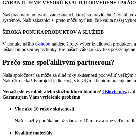
GARANTUJEME VYSOKÚ KVALITU ODVEDENEJ PRÁC
Náš pracovný tím tvoria zamestnanci, ktorý sú pravidelne školení, vď
systémov. Naši zákazníci si preto môžu byť istí, že kvalita našej vyko
ŠIROKÁ PONUKA PRODUKTOV A SLUŽIEB
V ponuke nášho
e-shopu
nájdete široký výber kvalitných produktov 
inštaláciu požiarnej techniky. Pre našich zákazníkov tiež poskytujeme
Prečo sme spoľahlivým partnerom?
Naša spoločnosť sa môže za dlhé roky skúseností pochváliť veľkým
Nakoľko je každý projekt jedinečný, s každým klientom pracujeme in
Nenašli ste výrobok alebo službu ktorú hladáte?
Oslovte nás
, ra
Garantujem Vám vyriešenie probému.
Viac ako 10 rokov skúseností
Naše služby ponúkame už viac ako 10 rokov a sme veľmi radi,
Kvalitné materiály