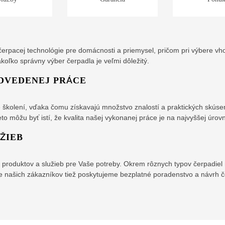
 čerpacej technológie pre domácnosti a priemysel, pričom pri výbere
oľko správny výber čerpadla je veľmi dôležitý.
DVEDENEJ PRÁCE
e školení, vďaka čomu získavajú množstvo znalostí a praktických skúse
to môžu byť istí, že kvalita našej vykonanej práce je na najvyššej úrovn
ŽIEB
ch produktov a služieb pre Vaše potreby. Okrem rôznych typov čerpadi
Pre našich zákazníkov tiež poskytujeme bezplatné poradenstvo a návrh č