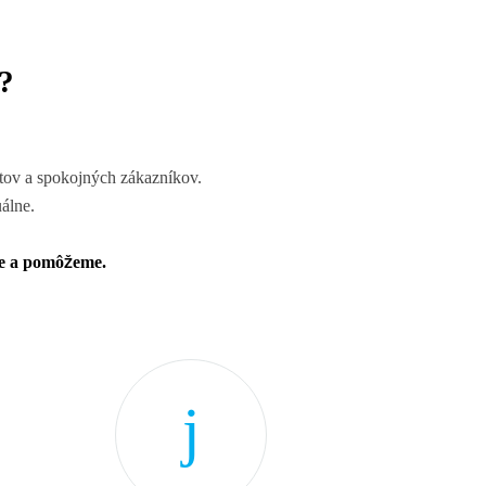
?
tov a spokojných zákazníkov.
álne.
e a pomôžeme.