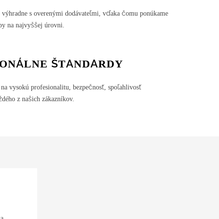
 výhradne s overenými dodávateľmi, vďaka čomu ponúkame
by na najvyššej úrovni.
IONÁLNE ŠTANDARDY
na vysokú profesionalitu, bezpečnosť, spoľahlivosť
ždého z našich zákazníkov.
a