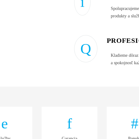
Spolupracujeme
produkty a služ
PROFES
Kladieme dôraz 
a spokojnosť ka
Služby
Garancia
Ponuk