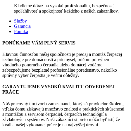
Kladieme dôraz na vysokú profesionalitu, bezpečnosť,
spoľahlivosť a spokojnosť každého z našich zákazníkov.
Služby
Garancia
Ponuka
PONÚKAME VÁM PLNÝ SERVIS
Hlavnou činnosťou našej spoločnosti je predaj a montáž čerpacej
technológie pre domácnosti a priemysel, pričom pri výbere
vhodného ponorného čerpadla alebo domácej vodárne
zabezpečujeme bezplatné profesionálne poradenstvo, nakoľko
správny výber čerpadla je veľmi dôležitý.
GARANTUJEME VYSOKÚ KVALITU ODVEDENEJ
PRÁCE
Náš pracovný tím tvoria zamestnanci, ktorý sú pravidelne školení,
vďaka čomu získavajú množstvo znalostí a praktických skúsenosti
s montážou a servisom čerpadiel, čerpacích technológií a
závlahových systémov. Naši zákazníci si preto môžu byť istí, že
kvalita našej vykonanej práce je na najvyššej úrovni.