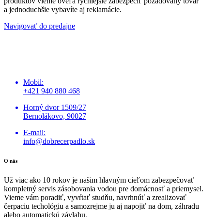
produktov vieme oveľa rýchlejšie zabezpečiť požadovaný tovar
a jednoduchšie vybavíte aj reklamácie.
Navigovať do predajne
Mobil:
+421 940 880 468
Horný dvor 1509/27
Bernolákovo, 90027
E-mail:
info@dobrecerpadlo.sk
O nás
Už viac ako 10 rokov je našim hlavným cieľom zabezpečovať
kompletný servis zásobovania vodou pre domácnosť a priemysel.
Vieme vám poradiť, vyvŕtať studňu, navrhnúť a zrealizovať
čerpaciu techológiu a samozrejme ju aj napojiť na dom, záhradu
alebo automatickú závlahu.