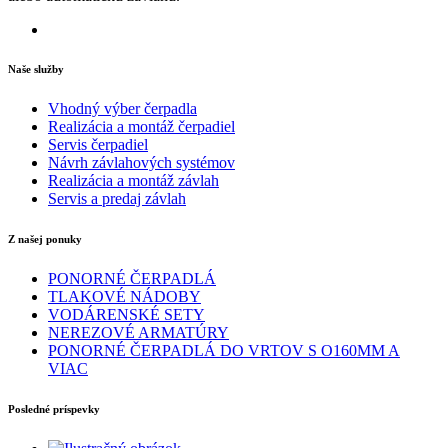
Naše služby
Vhodný výber čerpadla
Realizácia a montáž čerpadiel
Servis čerpadiel
Návrh závlahových systémov
Realizácia a montáž závlah
Servis a predaj závlah
Z našej ponuky
PONORNÉ ČERPADLÁ
TLAKOVÉ NÁDOBY
VODÁRENSKÉ SETY
NEREZOVÉ ARMATÚRY
PONORNÉ ČERPADLÁ DO VRTOV S O160MM A
VIAC
Posledné príspevky