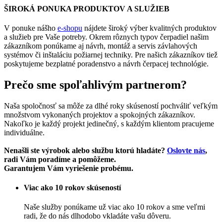
ŠIROKÁ PONUKA PRODUKTOV A SLUŽIEB
V ponuke nášho
e-shopu
nájdete široký výber kvalitných produktov
a služieb pre Vaše potreby. Okrem rôznych typov čerpadiel našim
zákazníkom ponúkame aj návrh, montáž a servis závlahových
systémov či inštaláciu požiarnej techniky. Pre našich zákazníkov tiež
poskytujeme bezplatné poradenstvo a návrh čerpacej technológie.
Prečo sme spoľahlivým partnerom?
Naša spoločnosť sa môže za dlhé roky skúseností pochváliť veľkým
množstvom vykonaných projektov a spokojných zákazníkov.
Nakoľko je každý projekt jedinečný, s každým klientom pracujeme
individuálne.
Nenašli ste výrobok alebo službu ktorú hladáte?
Oslovte nás
,
radi Vám poradíme a pomôžeme.
Garantujem Vám vyriešenie probému.
Viac ako 10 rokov skúseností
Naše služby ponúkame už viac ako 10 rokov a sme veľmi
radi, že do nás dlhodobo vkladáte vašu dôveru.