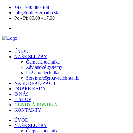
+421 940 880 468
info@dobrecerpadlo.sk
Po - Pi: 09.00 - 17.00
ÚVOD
NAŠE SLUŽBY
Čerpacia technika
Závlahové systémy
Požiarna technika
Servis prečerpávacích staníc
NAŠE REALIZÁCIE
DOBRÉ RADY
O NÁS
E-SHOP
CENOVÁ PONUKA
KONTAKTY
ÚVOD
NAŠE SLUŽBY
Čerpacia technika