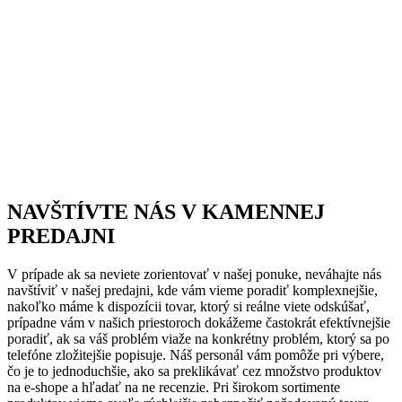
NAVŠTÍVTE NÁS V KAMENNEJ
PREDAJNI
V prípade ak sa neviete zorientovať v našej ponuke, neváhajte nás
navštíviť v našej predajni, kde vám vieme poradiť komplexnejšie,
nakoľko máme k dispozícii tovar, ktorý si reálne viete odskúšať,
prípadne vám v našich priestoroch dokážeme častokrát efektívnejšie
poradiť, ak sa váš problém viaže na konkrétny problém, ktorý sa po
telefóne zložitejšie popisuje. Náš personál vám pomôže pri výbere,
čo je to jednoduchšie, ako sa preklikávať cez množstvo produktov
na e-shope a hľadať na ne recenzie. Pri širokom sortimente