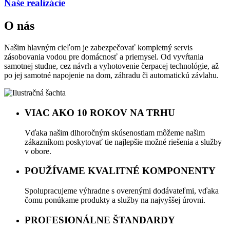
Naše realizácie
O nás
Našim hlavným cieľom je zabezpečovať kompletný servis
zásobovania vodou pre domácnosť a priemysel. Od vyvŕtania
samotnej studne, cez návrh a vyhotovenie čerpacej technológie, až
po jej samotné napojenie na dom, záhradu či automatickú závlahu.
VIAC AKO 10 ROKOV NA TRHU
Vďaka našim dlhoročným skúsenostiam môžeme našim
zákazníkom poskytovať tie najlepšie možné riešenia a služby
v obore.
POUŽÍVAME KVALITNÉ KOMPONENTY
Spolupracujeme výhradne s overenými dodávateľmi, vďaka
čomu ponúkame produkty a služby na najvyššej úrovni.
PROFESIONÁLNE ŠTANDARDY