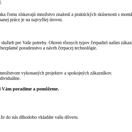
E
aka čomu získavajú množstvo znalostí a praktických skúsenosti s montá
nanej práce je na najvyššej úrovni.
a služieb pre Vaše potreby. Okrem rôznych typov čerpadiel našim záka
 bezplatné poradenstvo a návrh čerpacej technológie.
 množstvom vykonaných projektov a spokojných zákazníkov.
dividuálne.
di Vám poradíme a pomôžeme.
 že do nás dlhodobo vkladáte vašu dôveru.