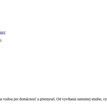
i
vodou pre domácnosť a priemysel. Od vyvŕtania samotnej studne, cez 