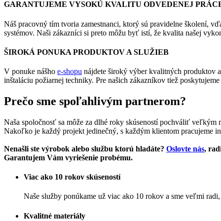
GARANTUJEME VYSOKÚ KVALITU ODVEDENEJ PRÁC
Náš pracovný tím tvoria zamestnanci, ktorý sú pravidelne školení, vď
systémov. Naši zákazníci si preto môžu byť istí, že kvalita našej vyko
ŠIROKÁ PONUKA PRODUKTOV A SLUŽIEB
V ponuke nášho
e-shopu
nájdete široký výber kvalitných produktov 
inštaláciu požiarnej techniky. Pre našich zákazníkov tiež poskytujeme
Prečo sme spoľahlivým partnerom?
Naša spoločnosť sa môže za dlhé roky skúseností pochváliť veľkým
Nakoľko je každý projekt jedinečný, s každým klientom pracujeme in
Nenašli ste výrobok alebo službu ktorú hladáte?
Oslovte nás
, ra
Garantujem Vám vyriešenie probému.
Viac ako 10 rokov skúseností
Naše služby ponúkame už viac ako 10 rokov a sme veľmi radi,
Kvalitné materiály