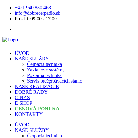
+421 940 880 468
info@dobrecerpadlo.sk
Po - Pi: 09.00 - 17.00
ÚVOD
NAŠE SLUŽBY
Čerpacia technika
Závlahové systémy
Požiarna technika
Servis prečerpávacích staníc
NAŠE REALIZÁCIE
DOBRÉ RADY
O NÁS
E-SHOP
CENOVÁ PONUKA
KONTAKTY
ÚVOD
NAŠE SLUŽBY
Čerpacia technika