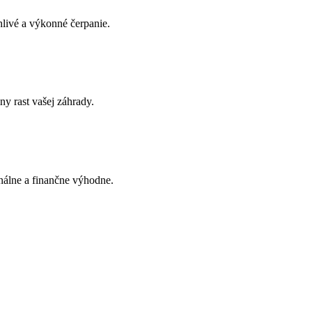
hlivé a výkonné čerpanie.
y rast vašej záhrady.
onálne a finančne výhodne.