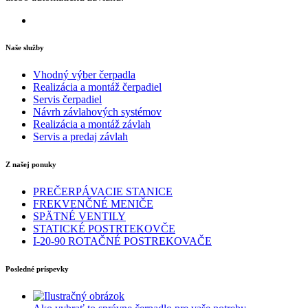
Naše služby
Vhodný výber čerpadla
Realizácia a montáž čerpadiel
Servis čerpadiel
Návrh závlahových systémov
Realizácia a montáž závlah
Servis a predaj závlah
Z našej ponuky
PREČERPÁVACIE STANICE
FREKVENČNÉ MENIČE
SPÄTNÉ VENTILY
STATICKÉ POSTRTEKOVČE
I-20-90 ROTAČNÉ POSTREKOVAČE
Posledné príspevky