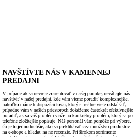
NAVŠTÍVTE NÁS V KAMENNEJ
PREDAJNI
V prípade ak sa neviete zorientovať v našej ponuke, neváhajte nás
navštíviť v našej predajni, kde vám vieme poradiť komplexnejšie,
nakoľko máme k dispozícii tovar, ktorý si reálne viete odskúšať,
prípadne vám v našich priestoroch dokážeme častokrát efektívnejšie
poradiť, ak sa váš problém viaže na konkrétny problém, ktorý sa po
telefóne zložitejšie popisuje. Náš personál vám pomôže pri výbere,
čo je to jednoduchšie, ako sa preklikávať cez množstvo produktov
na e-shope a hľadať na ne recenzie. Pri širokom sortimente