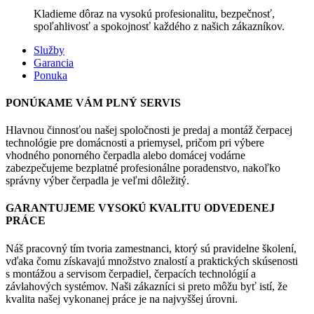
Kladieme dôraz na vysokú profesionalitu, bezpečnosť,
spoľahlivosť a spokojnosť každého z našich zákazníkov.
Služby
Garancia
Ponuka
PONÚKAME VÁM PLNÝ SERVIS
Hlavnou činnosťou našej spoločnosti je predaj a montáž čerpacej
technológie pre domácnosti a priemysel, pričom pri výbere
vhodného ponorného čerpadla alebo domácej vodárne
zabezpečujeme bezplatné profesionálne poradenstvo, nakoľko
správny výber čerpadla je veľmi dôležitý.
GARANTUJEME VYSOKÚ KVALITU ODVEDENEJ
PRÁCE
Náš pracovný tím tvoria zamestnanci, ktorý sú pravidelne školení,
vďaka čomu získavajú množstvo znalostí a praktických skúsenosti
s montážou a servisom čerpadiel, čerpacích technológií a
závlahových systémov. Naši zákazníci si preto môžu byť istí, že
kvalita našej vykonanej práce je na najvyššej úrovni.