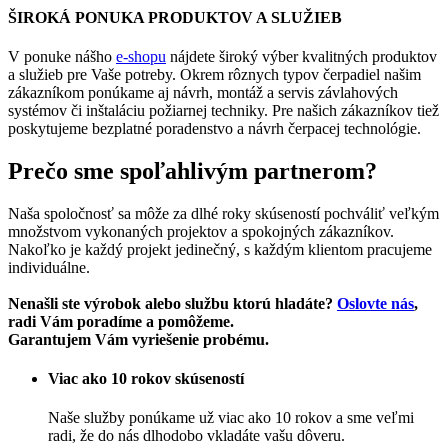
ŠIROKÁ PONUKA PRODUKTOV A SLUŽIEB
V ponuke nášho
e-shopu
nájdete široký výber kvalitných produktov
a služieb pre Vaše potreby. Okrem rôznych typov čerpadiel našim
zákazníkom ponúkame aj návrh, montáž a servis závlahových
systémov či inštaláciu požiarnej techniky. Pre našich zákazníkov tiež
poskytujeme bezplatné poradenstvo a návrh čerpacej technológie.
Prečo sme spoľahlivým partnerom?
Naša spoločnosť sa môže za dlhé roky skúseností pochváliť veľkým
množstvom vykonaných projektov a spokojných zákazníkov.
Nakoľko je každý projekt jedinečný, s každým klientom pracujeme
individuálne.
Nenašli ste výrobok alebo službu ktorú hladáte?
Oslovte nás
,
radi Vám poradíme a pomôžeme.
Garantujem Vám vyriešenie probému.
Viac ako 10 rokov skúseností
Naše služby ponúkame už viac ako 10 rokov a sme veľmi
radi, že do nás dlhodobo vkladáte vašu dôveru.