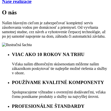
Naše realizácie
O nás
Našim hlavným cieľom je zabezpečovať kompletný servis
zásobovania vodou pre domácnosť a priemysel. Od vyvŕtania
samotnej studne, cez návrh a vyhotovenie čerpacej technológie, až
po jej samotné napojenie na dom, záhradu či automatickú závlahu.
VIAC AKO 10 ROKOV NA TRHU
Vďaka našim dlhoročným skúsenostiam môžeme našim
zákazníkom poskytovať tie najlepšie možné riešenia a služby
v obore.
POUŽÍVAME KVALITNÉ KOMPONENTY
Spolupracujeme výhradne s overenými dodávateľmi, vďaka
čomu ponúkame produkty a služby na najvyššej úrovni.
PROFESIONÁLNE ŠTANDARDY