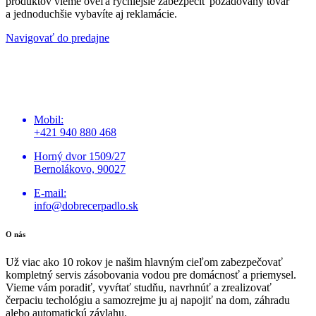
produktov vieme oveľa rýchlejšie zabezpečiť požadovaný tovar
a jednoduchšie vybavíte aj reklamácie.
Navigovať do predajne
Mobil:
+421 940 880 468
Horný dvor 1509/27
Bernolákovo, 90027
E-mail:
info@dobrecerpadlo.sk
O nás
Už viac ako 10 rokov je našim hlavným cieľom zabezpečovať
kompletný servis zásobovania vodou pre domácnosť a priemysel.
Vieme vám poradiť, vyvŕtať studňu, navrhnúť a zrealizovať
čerpaciu techológiu a samozrejme ju aj napojiť na dom, záhradu
alebo automatickú závlahu.