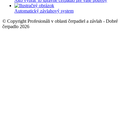
Ako vybrať to správne čerpadlo pre vaše potreby
Automatický závlahový system
© Copyright Profesionáli v oblasti čerpadiel a závlah - Dobré
čerpadlo 2026