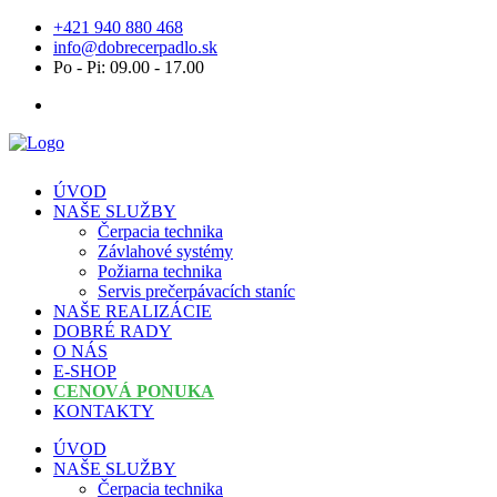
+421 940 880 468
info@dobrecerpadlo.sk
Po - Pi: 09.00 - 17.00
ÚVOD
NAŠE SLUŽBY
Čerpacia technika
Závlahové systémy
Požiarna technika
Servis prečerpávacích staníc
NAŠE REALIZÁCIE
DOBRÉ RADY
O NÁS
E-SHOP
CENOVÁ PONUKA
KONTAKTY
ÚVOD
NAŠE SLUŽBY
Čerpacia technika