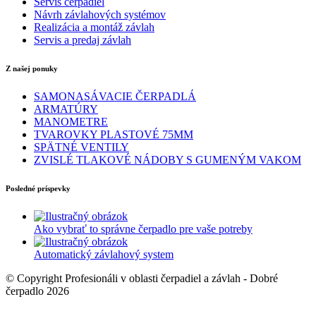
Servis čerpadiel
Návrh závlahových systémov
Realizácia a montáž závlah
Servis a predaj závlah
Z našej ponuky
SAMONASÁVACIE ČERPADLÁ
ARMATÚRY
MANOMETRE
TVAROVKY PLASTOVÉ 75MM
SPÄTNÉ VENTILY
ZVISLÉ TLAKOVÉ NÁDOBY S GUMENÝM VAKOM
Posledné príspevky
Ako vybrať to správne čerpadlo pre vaše potreby
Automatický závlahový system
© Copyright Profesionáli v oblasti čerpadiel a závlah - Dobré
čerpadlo 2026