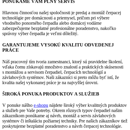
PONÚKAME VÁM PLNÝ SERVIS
Hlavnou činnosťou našej spoločnosti je predaj a montáž čerpacej
technológie pre domácnosti a priemysel, pričom pri výbere
vhodného ponorného čerpadla alebo domácej vodárne
zabezpečujeme bezplatné profesionálne poradenstvo, nakoľko
správny výber čerpadla je veľmi dôležitý.
GARANTUJEME VYSOKÚ KVALITU ODVEDENEJ
PRÁCE
Náš pracovný tím tvoria zamestnanci, ktorý sú pravidelne školení,
vďaka čomu získavajú množstvo znalostí a praktických skúsenosti
s montážou a servisom čerpadiel, čerpacích technológií a
závlahových systémov. Naši zákazníci si preto môžu byť istí, že
kvalita našej vykonanej práce je na najvyššej úrovni.
ŠIROKÁ PONUKA PRODUKTOV A SLUŽIEB
V ponuke nášho
e-shopu
nájdete široký výber kvalitných produktov
a služieb pre Vaše potreby. Okrem rôznych typov čerpadiel našim
zákazníkom ponúkame aj návrh, montáž a servis závlahových
systémov či inštaláciu požiarnej techniky. Pre našich zákazníkov tiež
poskytujeme bezplatné poradenstvo a návrh čerpacej technológie.