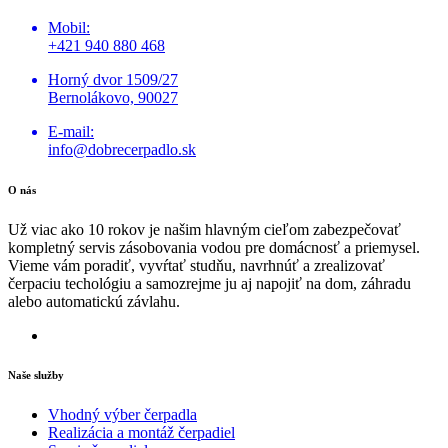
Mobil:
+421 940 880 468
Horný dvor 1509/27
Bernolákovo, 90027
E-mail:
info@dobrecerpadlo.sk
O nás
Už viac ako 10 rokov je našim hlavným cieľom zabezpečovať
kompletný servis zásobovania vodou pre domácnosť a priemysel.
Vieme vám poradiť, vyvŕtať studňu, navrhnúť a zrealizovať
čerpaciu techológiu a samozrejme ju aj napojiť na dom, záhradu
alebo automatickú závlahu.
Naše služby
Vhodný výber čerpadla
Realizácia a montáž čerpadiel