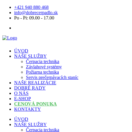
+421 940 880 468
info@dobrecerpadlo.sk
Po - Pi: 09.00 - 17.00
ÚVOD
NAŠE SLUŽBY
Čerpacia technika
Závlahové systémy
Požiarna technika
Servis prečerpávacích staníc
NAŠE REALIZÁCIE
DOBRÉ RADY
O NÁS
E-SHOP
CENOVÁ PONUKA
KONTAKTY
ÚVOD
NAŠE SLUŽBY
Čerpacia technika