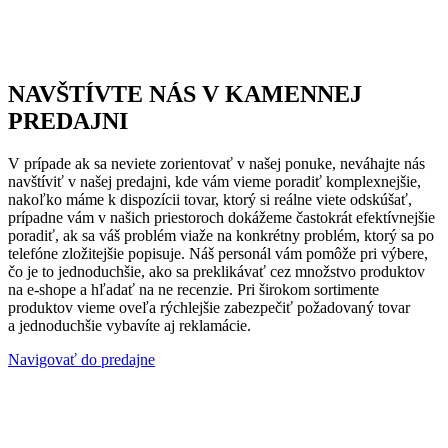
NAVŠTÍVTE NÁS V KAMENNEJ
PREDAJNI
V prípade ak sa neviete zorientovať v našej ponuke, neváhajte nás
navštíviť v našej predajni, kde vám vieme poradiť komplexnejšie,
nakoľko máme k dispozícii tovar, ktorý si reálne viete odskúšať,
prípadne vám v našich priestoroch dokážeme častokrát efektívnejšie
poradiť, ak sa váš problém viaže na konkrétny problém, ktorý sa po
telefóne zložitejšie popisuje. Náš personál vám pomôže pri výbere,
čo je to jednoduchšie, ako sa preklikávať cez množstvo produktov
na e-shope a hľadať na ne recenzie. Pri širokom sortimente
produktov vieme oveľa rýchlejšie zabezpečiť požadovaný tovar
a jednoduchšie vybavíte aj reklamácie.
Navigovať do predajne