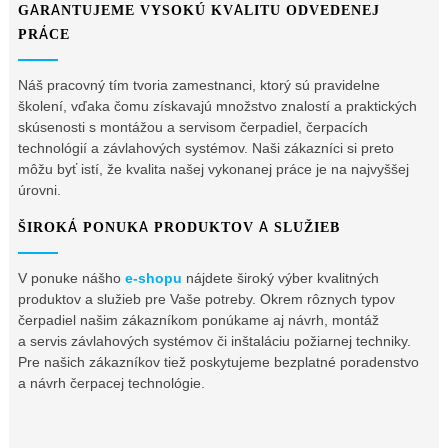
GARANTUJEME VYSOKÚ KVALITU ODVEDENEJ
PRÁCE
Náš pracovný tím tvoria zamestnanci, ktorý sú pravidelne
školení, vďaka čomu získavajú množstvo znalostí a praktických
skúsenosti s montážou a servisom čerpadiel, čerpacích
technológií a závlahových systémov. Naši zákazníci si preto
môžu byť istí, že kvalita našej vykonanej práce je na najvyššej
úrovni.
ŠIROKÁ PONUKA PRODUKTOV A SLUŽIEB
V ponuke nášho
e-shopu
nájdete široký výber kvalitných
produktov a služieb pre Vaše potreby. Okrem rôznych typov
čerpadiel našim zákazníkom ponúkame aj návrh, montáž
a servis závlahových systémov či inštaláciu požiarnej techniky.
Pre našich zákazníkov tiež poskytujeme bezplatné poradenstvo
a návrh čerpacej technológie.