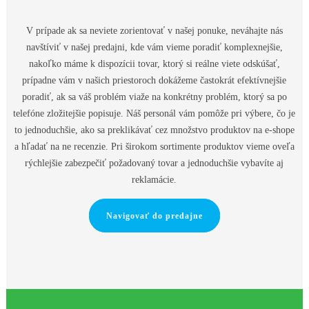
V prípade ak sa neviete zorientovať v našej ponuke, neváhajte nás
navštíviť v našej predajni, kde vám vieme poradiť komplexnejšie,
nakoľko máme k dispozícii tovar, ktorý si reálne viete odskúšať,
prípadne vám v našich priestoroch dokážeme častokrát efektívnejšie
poradiť, ak sa váš problém viaže na konkrétny problém, ktorý sa po
telefóne zložitejšie popisuje. Náš personál vám pomôže pri výbere, čo je
to jednoduchšie, ako sa preklikávať cez množstvo produktov na e-shope
a hľadať na ne recenzie. Pri širokom sortimente produktov vieme oveľa
rýchlejšie zabezpečiť požadovaný tovar a jednoduchšie vybavíte aj
reklamácie.
Navigovať do predajne