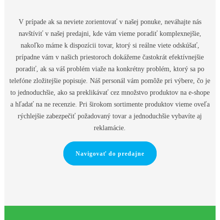
V prípade ak sa neviete zorientovať v našej ponuke, neváhajte nás
navštíviť v našej predajni, kde vám vieme poradiť komplexnejšie,
nakoľko máme k dispozícii tovar, ktorý si reálne viete odskúšať,
prípadne vám v našich priestoroch dokážeme častokrát efektívnejšie
poradiť, ak sa váš problém viaže na konkrétny problém, ktorý sa po
telefóne zložitejšie popisuje. Náš personál vám pomôže pri výbere, čo je
to jednoduchšie, ako sa preklikávať cez množstvo produktov na e-shope
a hľadať na ne recenzie. Pri širokom sortimente produktov vieme oveľa
rýchlejšie zabezpečiť požadovaný tovar a jednoduchšie vybavíte aj
reklamácie.
Navigovať do predajne