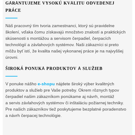
GARANTUJEME VYSOKÚ KVALITU ODVEDENEJ
PRÁCE
Náš pracovný tím tvoria zamestnanci, ktorý sú pravidelne
školení, vďaka čomu získavajú množstvo znalostí a praktických
skúsenosti s montážou a servisom čerpadiel, čerpacích
technológií a závlahových systémov. Naši zákazníci si preto
môžu byť istí, že kvalita našej vykonanej práce je na najvyššej
úrovni.
ŠIROKÁ PONUKA PRODUKTOV A SLUŽIEB
V ponuke nášho
e-shopu
nájdete široký výber kvalitných
produktov a služieb pre Vaše potreby. Okrem rôznych typov
čerpadiel našim zákazníkom ponúkame aj návrh, montáž
a servis závlahových systémov či inštaláciu požiarnej techniky.
Pre našich zákazníkov tiež poskytujeme bezplatné poradenstvo
a návrh čerpacej technológie.